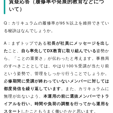
質疑応答（履修率や発展的教育などにつ
いて）
Q：カリキュラムの履修率が95％以上を維持できてい
る秘訣はなんでしょうか。
A：まずトップである
社長が社員にメッセージを出し
た
こと、
自ら率先してDX教育に取り組んでいる
姿勢か
ら、「ことの重要さ」が伝わったと考えます。事務局
のすべきこととしては、やはり100％受講が当たり前
という姿勢で、管理をしっかり行うことでしょうか。
必
修期間に受講が終わっていないメンバーに対しては
都度発信を繰り返しています
。また、カリキュラムに
無理が出ないよう、
本運用の前に選抜メンバーでトラ
イアルを行い、時間や負荷の調整を行ってから運用を
スタート
したこともうまく働いたかと思います。