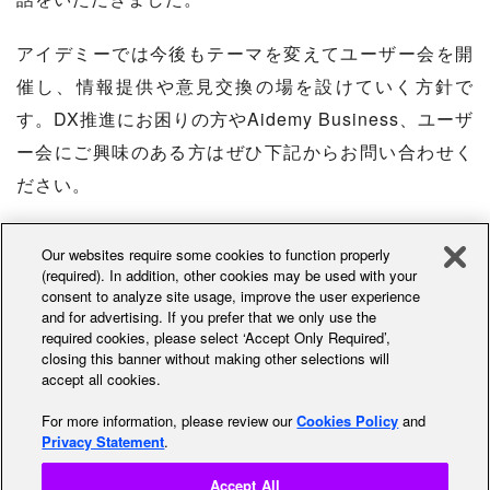
アイデミーでは今後もテーマを変えてユーザー会を開
催し、情報提供や意見交換の場を設けていく方針で
す。DX推進にお困りの方やAidemy Business、ユーザ
ー会にご興味のある方はぜひ下記からお問い合わせく
ださい。
Our websites require some cookies to function properly
(required). In addition, other cookies may be used with your
consent to analyze site usage, improve the user experience
and for advertising. If you prefer that we only use the
required cookies, please select ‘Accept Only Required’,
closing this banner without making other selections will
サポートサイトをご覧になっても解決しない場合は、
お気
accept all cookies.
軽にお問い合わせください
For more information, please review our
Cookies Policy
and
Privacy Statement
.
お問い合わせはこちら
Accept All