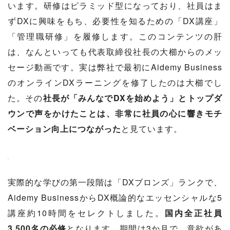
います。研修はピラミッド型になっており、社員はま
ずDXに興味をもち、必要性を知るための「DX講座」
「管理職研修」を履修します。このコンテンツの肝
は、なんといっても代表取締役社長の大櫛からのメッ
セージ動画です。実は弊社で最初にAidemy Business
のオンラインDXラーニングを修了したのは大櫛でし
た。その
社長が「みんなでDXを始めよう」とトップダ
ウンで声をかけたことは、非常に社員の心に響きモチ
ベーション向上につながった
と見ています。
実際的な学びの第一段階は「DXブロンズ」ランクで、
Aidemy BusinessからDX概論的なエッセンシャルな5
講座約10時間をセレクトしました。
国内全正社員
3,500名の必修
となります。期間は3か月で、意欲があ